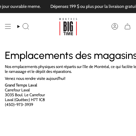
Passer
 jour ouvrable meme.
Dépensez 199 $ ou plus pour la livraison gratu
au
contenu
de
la
Recherche
Compte
page
Emplacements des magasin
Nos emplacements physiques sont répartis sur l'île de Montréal, ce qui facilite
le ramassage et le dépôt des réparations.
Venez nous rendre visite aujourd'hui!
Grand Temps Laval
Carrefour Laval
3035 Boul. Le Carrefour
Laval (Québec) H7T 1C8
(450)-973-3939